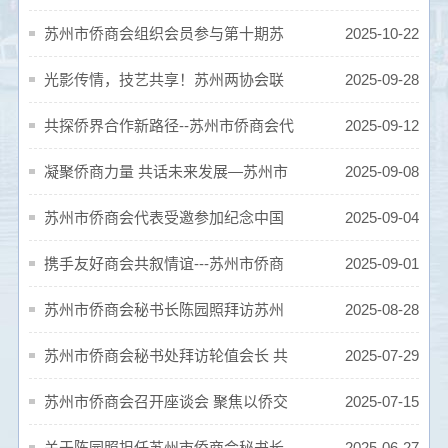
《侨联五洲》
苏州市侨商会组织会员参与第十期苏
2025-10-22
州商协会企业家资源交流对接会，共探
光影传情，技艺共享！苏州两协会联
2025-09-28
跨界合作新机遇
合举办易都手机摄影专题讲座
共探侨界合作新路径--苏州市侨商会代
2025-09-12
表参加巴拿马海外侨领参访团座谈会
凝聚侨商力量 共话未来发展—苏州市
2025-09-08
侨商会会长联谊活动顺利举办
苏州市侨商会代表受邀参加纪念中国
2025-09-04
人民抗日战争暨世界反法西斯战争胜利
携手友好商会共叙情谊---苏州市侨商
2025-09-01
80周年大会
会举办《浪浪山小妖怪》观影联谊活动
苏州市侨商会秘书长陈园照拜访苏州
2025-08-28
社会组织总会郑天舒秘书长
苏州市侨商会秘书处拜访轮值会长 共
2025-07-29
话商会发展事宜
苏州市侨商会召开座谈会 聚焦以侨交
2025-07-15
会为平台服务侨企出海赋能侨商
关于陈园照担任苏州市侨商会秘书长
2025-06-27