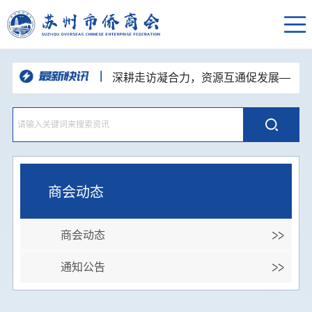
深耕走访凝合力，资源互通促发展—
苏州市侨商会走进新晋理事单位开展企
党建引领侨校联动 携手共话发展新
业走访交流活动
篇—苏州市侨商会走进东南大学苏州校
品人居智慧 悟空间之道--苏州市侨商
区开展主题党日活动
会人居环境与空间布局国学沙龙顺利举
聚力侨心 接续奋进--苏州市侨商会四
办
届七次常务理事会圆满召开
挥杆聚侨友 同心展风采｜苏州市侨
商会高尔夫球队“达梦杯”高球联谊赛圆
“和声咏华章·同心向未来”苏州统一战
满举办
线主题歌会举办 市侨商会登台唱响侨
商会动态
心颂姑苏
商会动态
通知公告