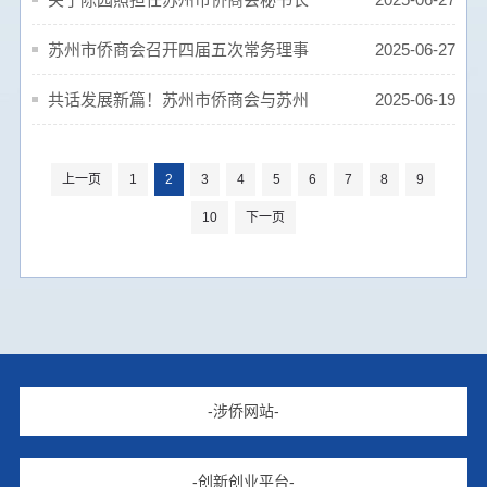
的通告
苏州市侨商会召开四届五次常务理事
2025-06-27
会
共话发展新篇！苏州市侨商会与苏州
2025-06-19
商协会开展联络座谈
上一页
1
2
3
4
5
6
7
8
9
10
下一页
-涉侨网站-
-创新创业平台-