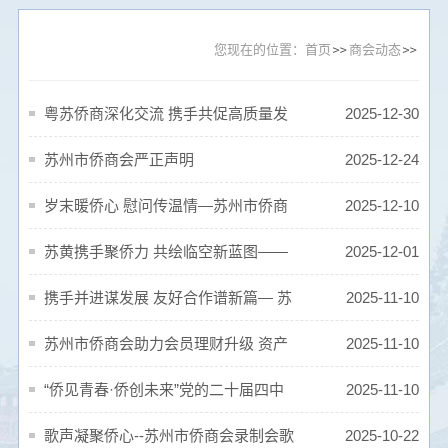
您现在的位置：
首页
商会动态
粤苏侨商深化交流 携手共促高质量发
2025-12-30
展
苏州市侨商会严正声明
2025-12-24
岁末暖侨心 慰问传温情—苏州市侨商
2025-12-10
会、市侨联联合开展困难老归侨走访慰
苏黄携手聚侨力 共绘临空新蓝图——
2025-12-01
问活动
苏州市侨商会受邀参加第二十五届华创
携手并进谋发展 友好合作谱新篇— 苏
2025-11-10
会暨黄石临空发展招商推介大会
州市侨商会签约共建友好商会
苏州市侨商会助力会员理财升级 资产
2025-11-10
配置讲座解锁低利率时代新机遇
“侨见青春·侨创未来”党的二十届四中
2025-11-10
全会精神专题宣讲成功举办
歌声凝聚侨心--苏州市侨商会录制会歌
2025-10-22